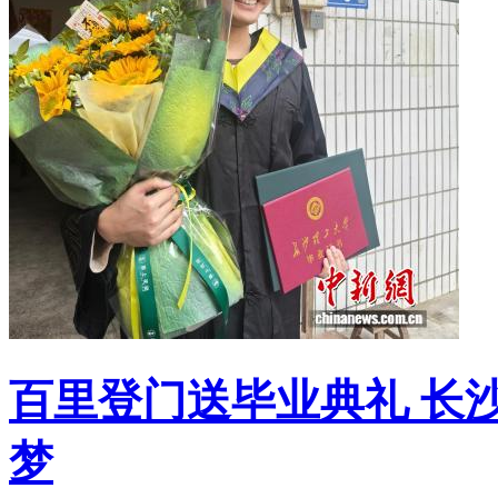
百里登门送毕业典礼 长
梦