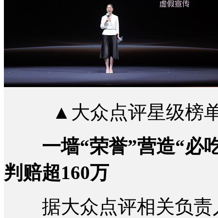
▲大众点评星级榜单
一墙“荣誉”营造“必
判赔超160万
据大众点评相关负责人