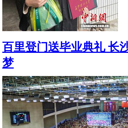
百里登门送毕业典礼 长
梦