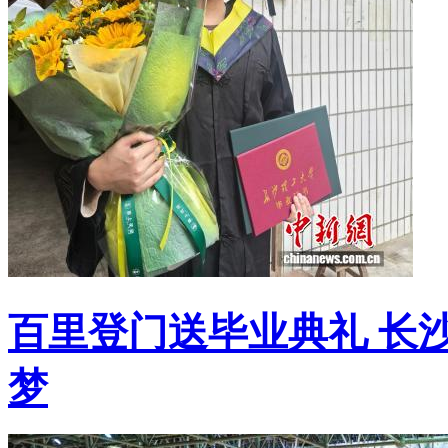
百里登门送毕业典礼 长
梦