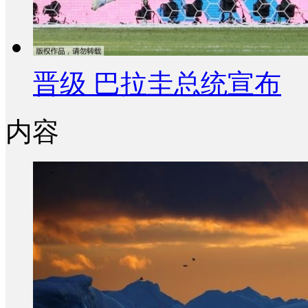
晋级 巴拉圭总统宣布
内容