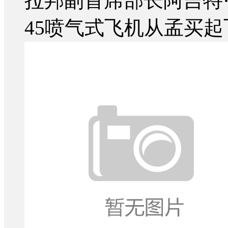
拉邦副首席部长阿吉特
45喷气式飞机从孟买起飞.