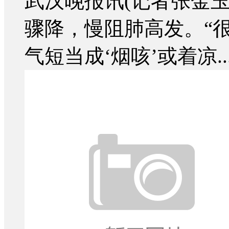
武汉晚报讯(记者张金玉
骤降，慢阻肺高发。“
气短当成‘烟咳’或着凉..