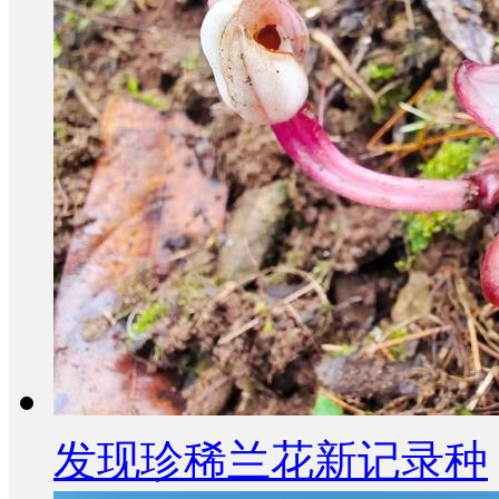
发现珍稀兰花新记录种