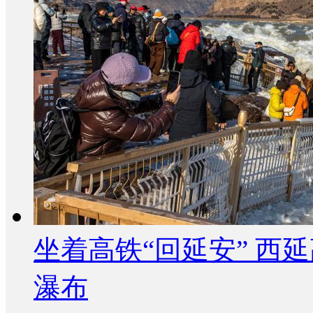
坐着高铁“回延安” 西
瀑布