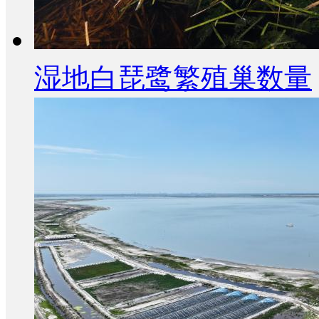
湿地白琵鹭繁殖巢数量