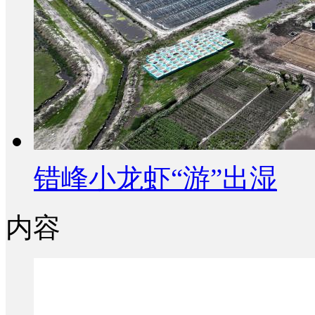
错峰小龙虾“游”出湿
内容