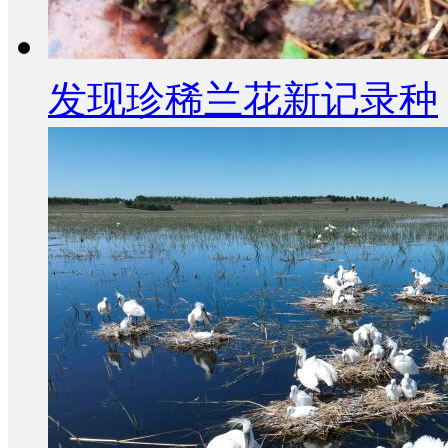
发现珍稀兰花新记录种