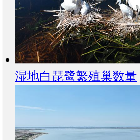
湿地白琵鹭繁殖巢数量