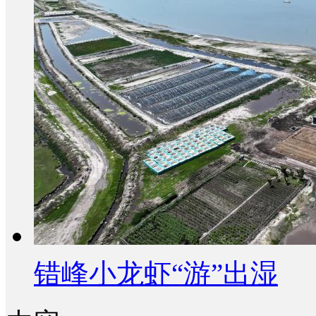
错峰小龙虾“游”出湿