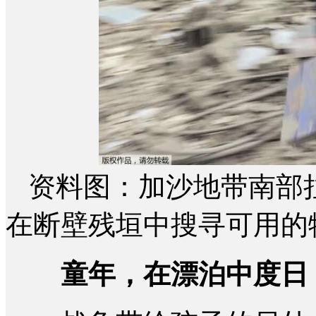
资料图：加沙地带南部
在断壁残垣中搜寻可用的
童年，在漂泊中度日