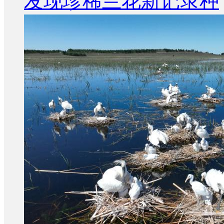
发现珍稀兰花新记录种