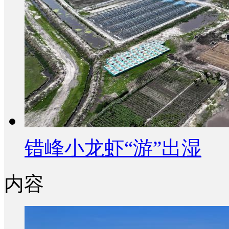
错峰小龙虾“游”出湿
内容