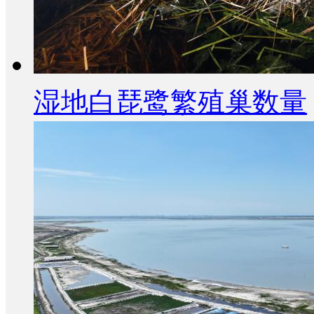
湿地白琵鹭繁殖巢数量