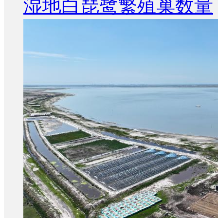
湿地白琵鹭繁殖巢数量