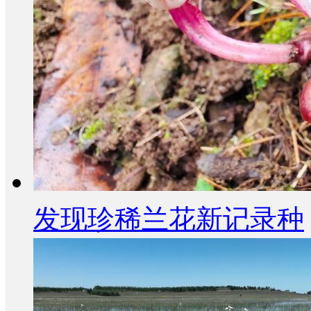
发现珍稀兰花新记录种