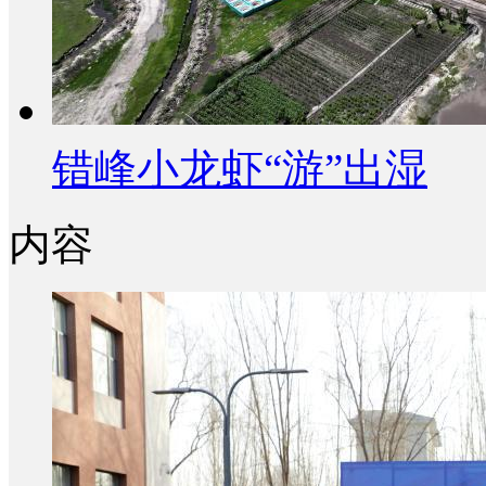
错峰小龙虾“游”出湿
内容