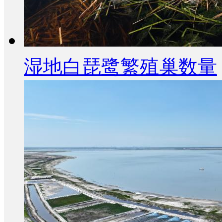
湿地白琵鹭繁殖巢数量