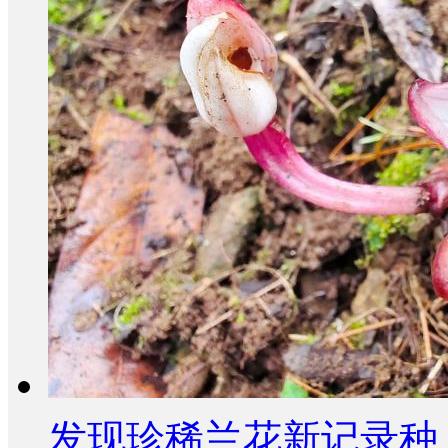
发现珍稀兰花新记录种