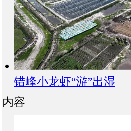
错峰小龙虾“游”出湿
内容