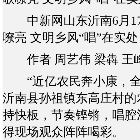
中新网山东沂南6月17
嘹亮 文明乡风“唱”在实处
作者 周艺伟 梁犇 王峰
“近亿农民奔小康，全
沂南县孙祖镇东高庄村的
持快板，节奏铿锵，唱腔
得现场观众阵阵喝彩。