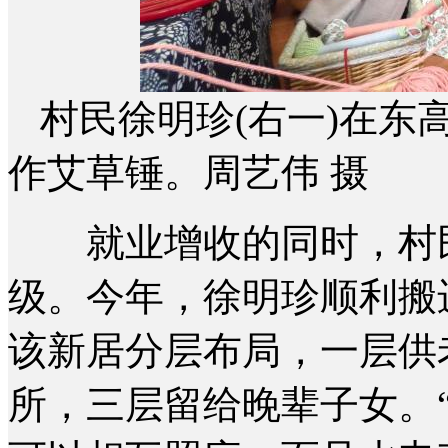
村民徐明珍(右一)在东
作艾草锤。周艺伟 摄
就业增收的同时，村民
级。今年，徐明珍顺利搬
该新居分层布局，一层供
所，三层留给晚辈子女。