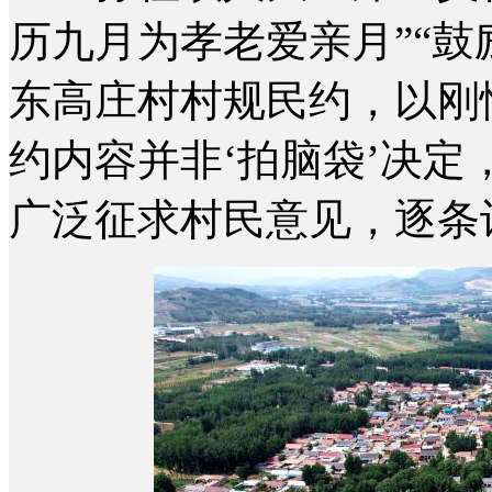
历九月为孝老爱亲月”“鼓
东高庄村村规民约，以刚
约内容并非‘拍脑袋’决
广泛征求村民意见，逐条