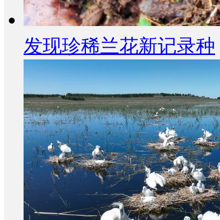
发现珍稀兰花新记录种