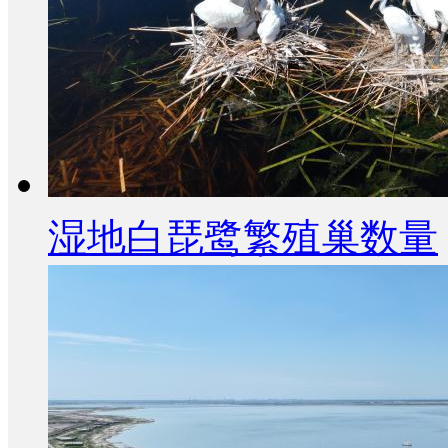
湿地白琵鹭繁殖巢数量