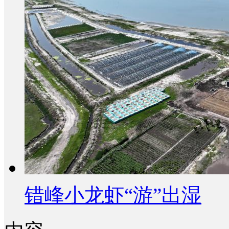
错峰小龙虾“游”出湿