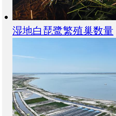
湿地白琵鹭繁殖巢数量