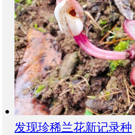
发现珍稀兰花新记录种