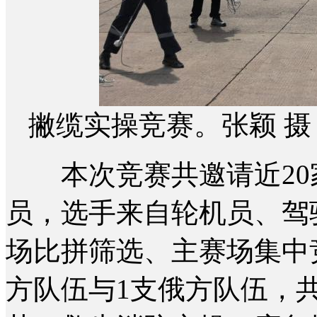
撇缆实操竞赛。张颖 摄
本次竞赛共邀请近20家
员，选手来自轮机员、驾
场比拼筛选、主赛场集中
方队伍与1支俄方队伍，