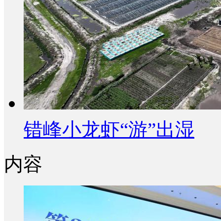
错峰小龙虾“游”出湿
内容