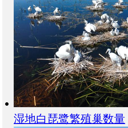
湿地白琵鹭繁殖巢数量