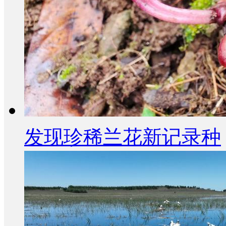
发现珍稀兰花新记录种