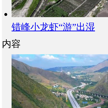
错峰小龙虾“游”出湿
内容