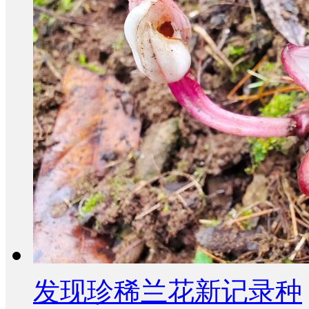
发现珍稀兰花新记录种