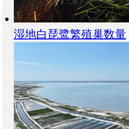
湿地白琵鹭繁殖巢数量