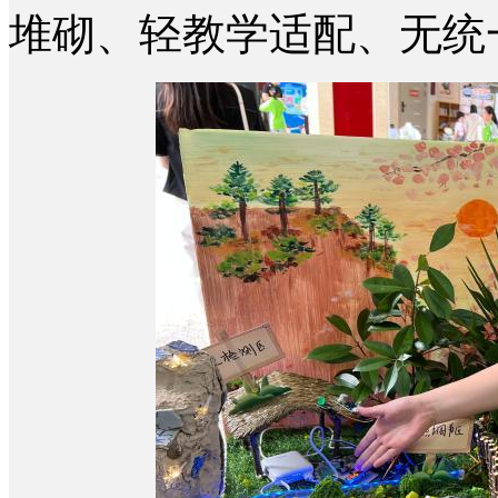
堆砌、轻教学适配、无统