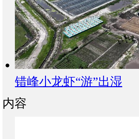
错峰小龙虾“游”出湿
内容