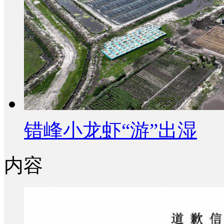
错峰小龙虾“游”出湿
内容