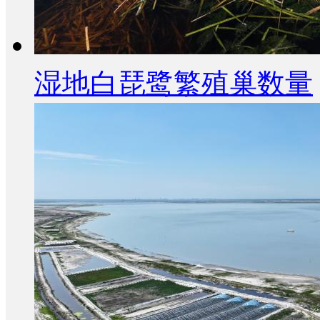
湿地白琵鹭繁殖巢数量