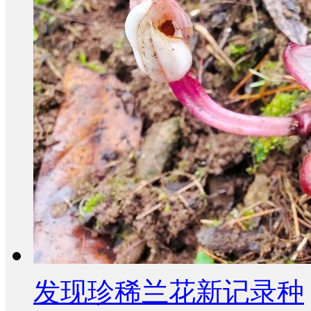
发现珍稀兰花新记录种