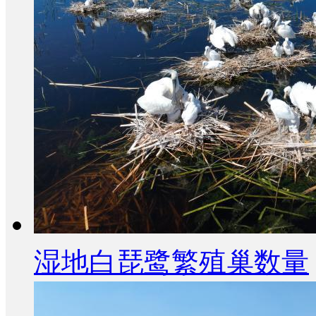
湿地白琵鹭繁殖巢数量