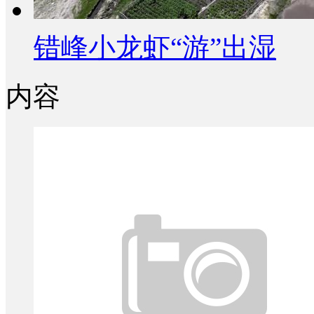
错峰小龙虾“游”出湿
内容