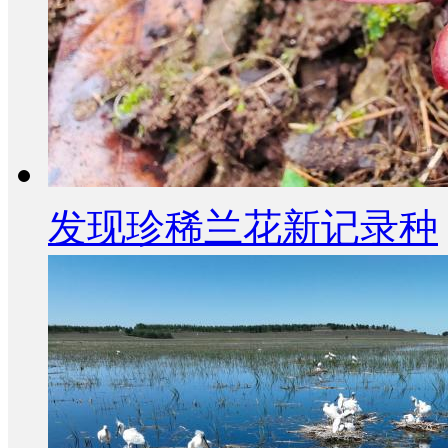
发现珍稀兰花新记录种