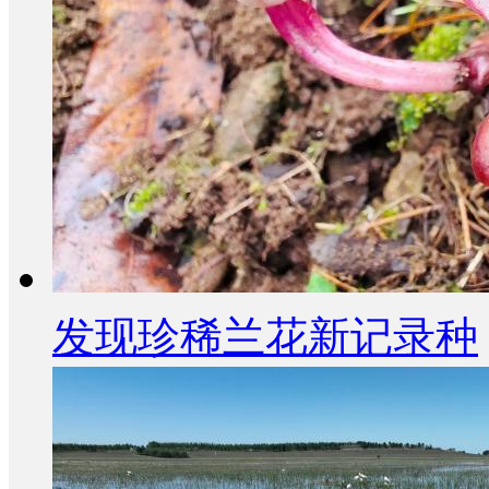
发现珍稀兰花新记录种