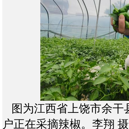
图为江西省上饶市余干
户正在采摘辣椒。李翔 摄