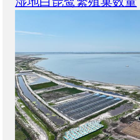
湿地白琵鹭繁殖巢数量