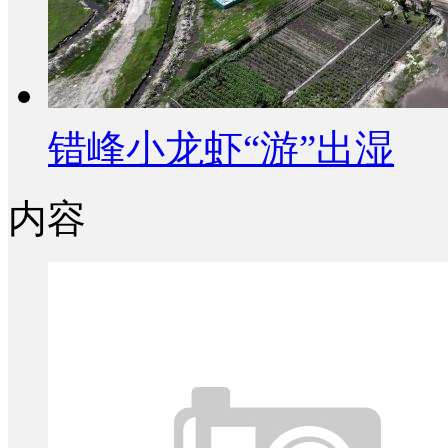
错峰小龙虾“游”出湿
内容