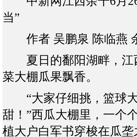
中新网江西余干6月26
当”
作者 吴鹏泉 陈临燕 
夏日的鄱阳湖畔，江西
菜大棚瓜果飘香。
“大家仔细挑，篮球大
甜！”西瓜大棚里，一个
植大户白军书穿梭在瓜垄