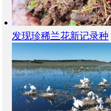
发现珍稀兰花新记录种