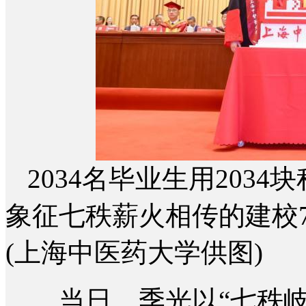
2034名毕业生用203
象征七秩薪火相传的建校7
(上海中医药大学供图)
当日，季光以“七秩岐黄