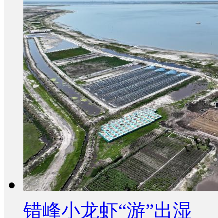
错峰小龙虾“游”出湿