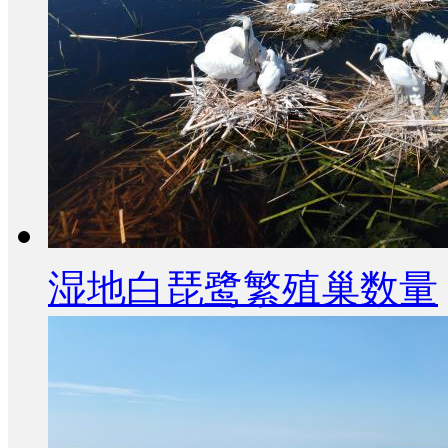
湿地白琵鹭繁殖巢数量