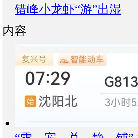
错峰小龙虾“游”出湿
内容
“雪、宠、兑、静、铺” 