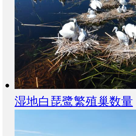
湿地白琵鹭繁殖巢数量