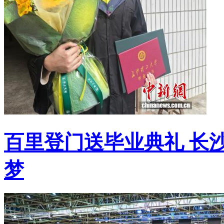
百里登门送毕业典礼 长
梦