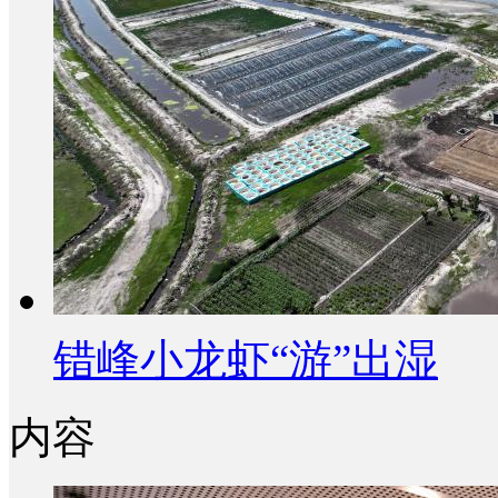
错峰小龙虾“游”出湿
内容