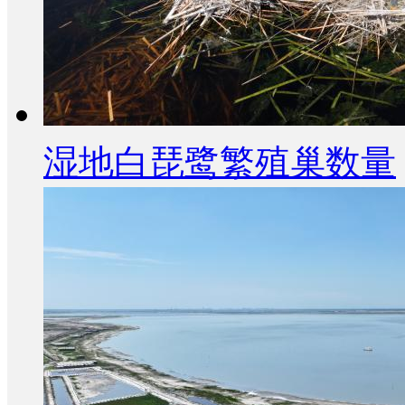
湿地白琵鹭繁殖巢数量