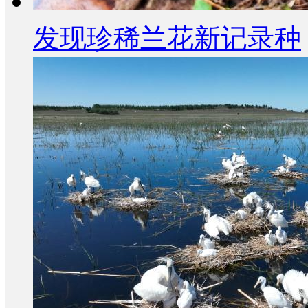
发现珍稀兰花新记录种