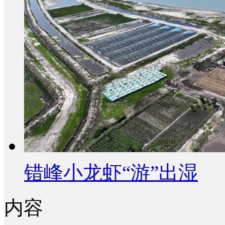
错峰小龙虾“游”出湿
内容