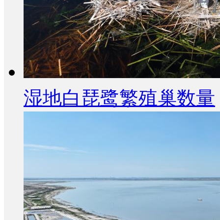
湿地白琵鹭繁殖巢数量