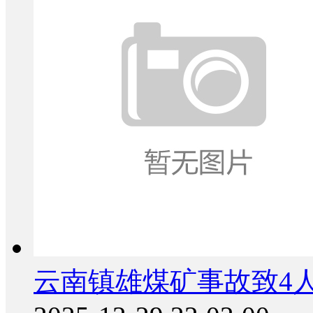
云南镇雄煤矿事故致4人