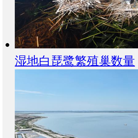
湿地白琵鹭繁殖巢数量