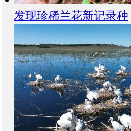
发现珍稀兰花新记录种