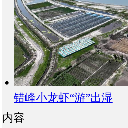
错峰小龙虾“游”出湿
内容