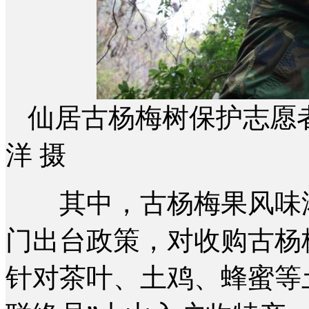
仙居古杨梅树保护志愿
洋 摄
其中，古杨梅果风味浓
门出台政策，对收购古杨
针对茶叶、土鸡、蜂蜜等