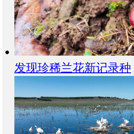
发现珍稀兰花新记录种