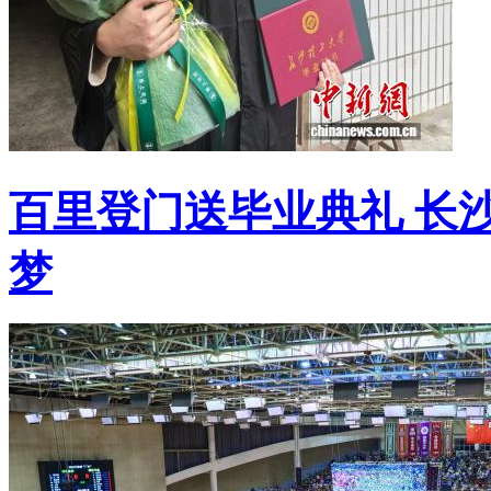
百里登门送毕业典礼 长
梦