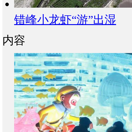
错峰小龙虾“游”出湿
内容