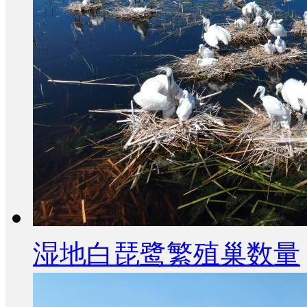
湿地白琵鹭繁殖巢数量