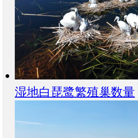
湿地白琵鹭繁殖巢数量