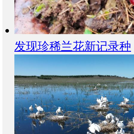
发现珍稀兰花新记录种