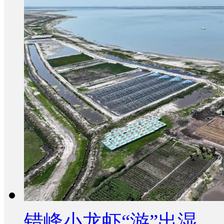
错峰小龙虾“游”出湿