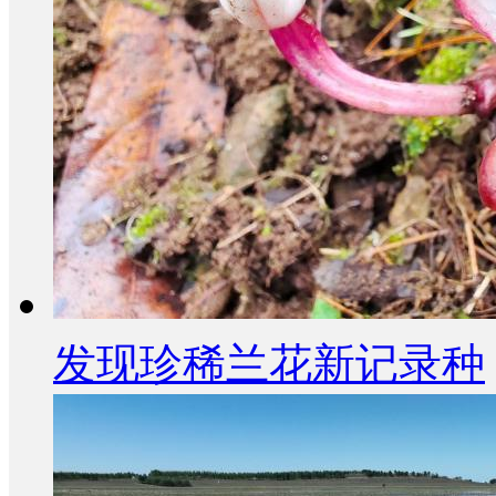
发现珍稀兰花新记录种