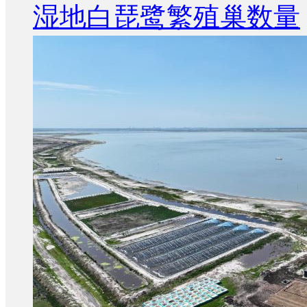
湿地白琵鹭繁殖巢数量