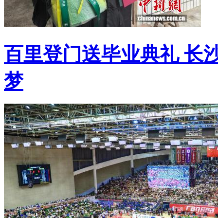
百里登门送毕业典礼 长
梦