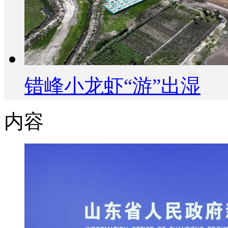
错峰小龙虾“游”出湿
内容