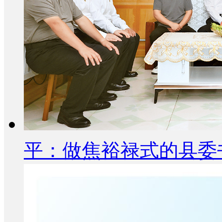
平：做焦裕禄式的县委