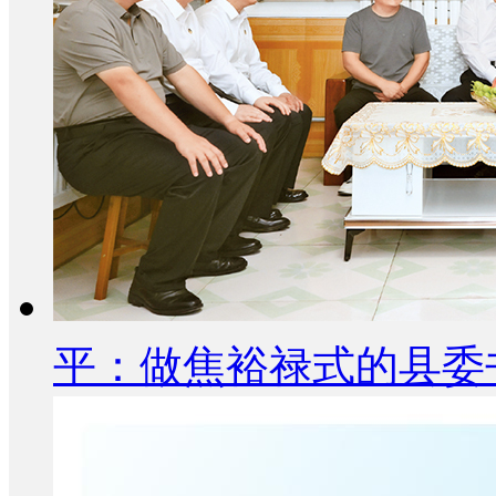
平：做焦裕禄式的县委