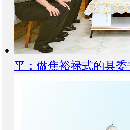
平：做焦裕禄式的县委