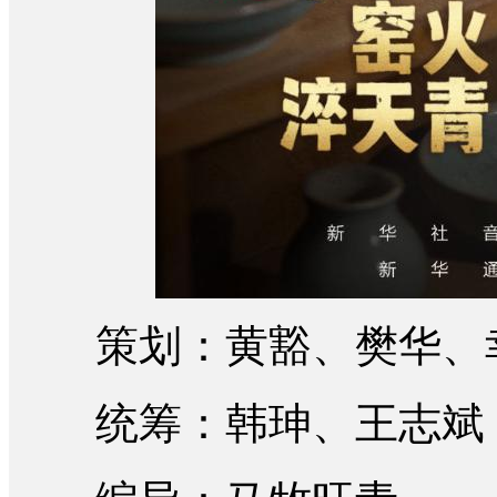
策划：黄豁、樊华、
统筹：韩珅、王志斌