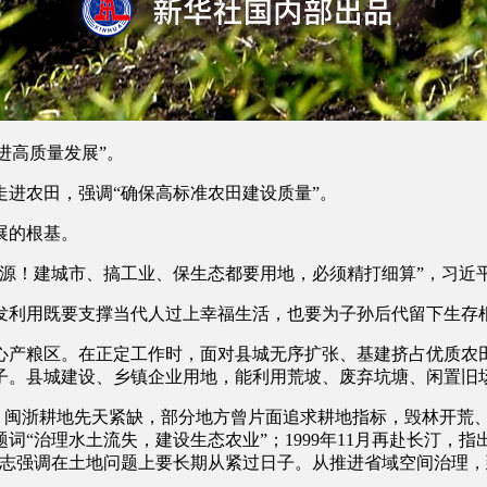
进高质量发展”。
进农田，强调“确保高标准农田建设质量”。
展的根基。
源！建城市、搞工业、保生态都要用地，必须精打细算”，习近
利用既要支撑当代人过上幸福生活，也要为子孙后代留下生存根
粮区。在正定工作时，面对县城无序扩张、基建挤占优质农田
子。县城建设、乡镇企业用地，能利用荒坡、废弃坑塘、闲置旧
，闽浙耕地先天紧缺，部分地方曾片面追求耕地指标，毁林开荒
词“治理水土流失，建设生态农业”；1999年11月再赴长汀，
同志强调在土地问题上要长期从紧过日子。从推进省域空间治理