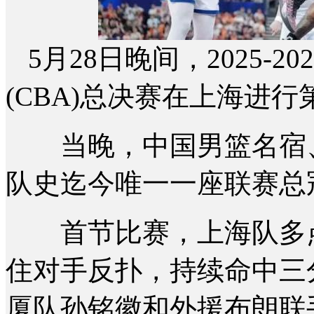
5月28日晚间，2025-
(CBA)总决赛在上海进行
当晚，中国男篮名宿、
队史迄今唯一一座联赛总
首节比赛，上海队多点开
住对手反扑，持续命中三
厦队孙铭徽和外援布朗联手