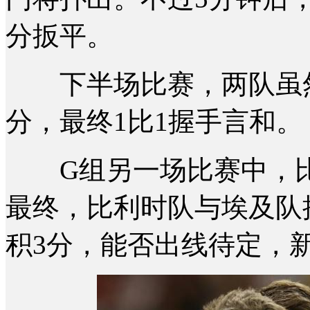
分扳平。
下半场比赛，两队虽然
分，最终1比1握手言和。
G组另一场比赛中，比
最终，比利时队与埃及队
积3分，能否出线待定，