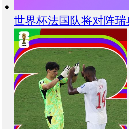
世界杯法国队将对阵瑞