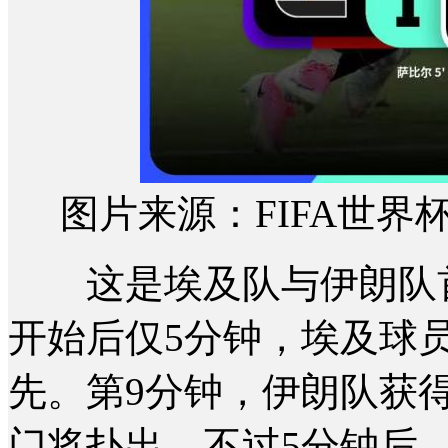
图片来源：FIFA世界
这是埃及队与伊朗队首
开始后仅5分钟，埃及球
先。第9分钟，伊朗队获
门将扑出。不过5分钟后