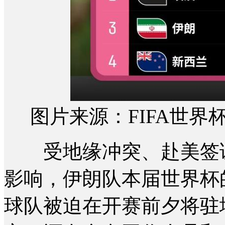
图片来源：FIFA世界
受地缘冲突、赴美签证
影响，伊朗队本届世界杯
球队被迫在开赛前夕将驻