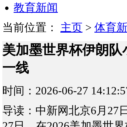
教育新闻
当前位置：
主页
>
体育
美加墨世界杯伊朗队
一线
时间：2026-06-27 14:12:5
导读：中新网北京6月27日
27日，在2026美加墨