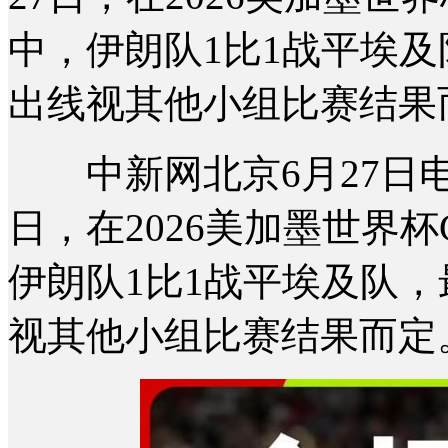
中，伊朗队1比1战平埃
出线视其他小组比赛结果
中新网北京6月27日电(记
日，在2026美加墨世界
伊朗队1比1战平埃及队
视其他小组比赛结果而定