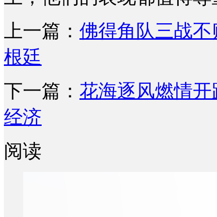
上一篇：
佛得角队三战不
根廷
下一篇：
花海逐风燃情开
经济
阅读