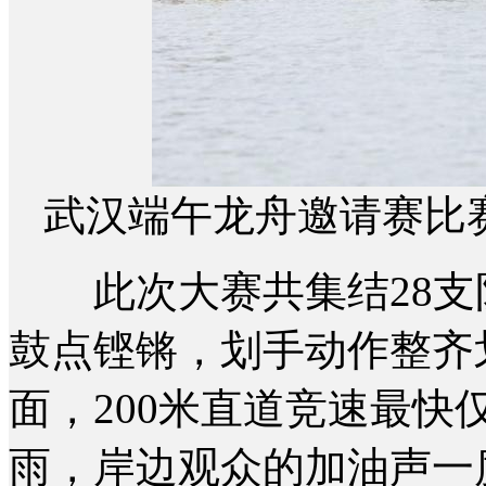
武汉端午龙舟邀请赛比
此次大赛共集结28支队
鼓点铿锵，划手动作整齐
面，200米直道竞速最快
雨，岸边观众的加油声一