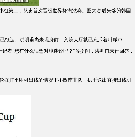
直升小组第二，队史首次晋级世界杯淘汰赛。图为赛后失落的韩国
机已抵达、洪明甫尚未现身前，入境大厅就已充斥着叫喊声。
记者“您有什么话想对球迷说吗？”等提问，洪明甫未作回答，
末轮在打平即可出线的情况下不敌南非队，拱手送出直接出线机