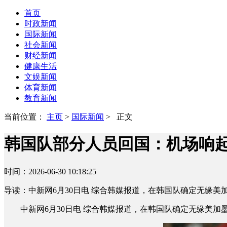
首页
时政新闻
国际新闻
社会新闻
财经新闻
健康生活
文娱新闻
体育新闻
教育新闻
当前位置：
主页
>
国际新闻
> 正文
韩国队部分人员回国：机场响起
时间：2026-06-30 10:18:25
导读：中新网6月30日电 综合韩媒报道，在韩国队确定无缘美
中新网6月30日电 综合韩媒报道，在韩国队确定无缘美加墨