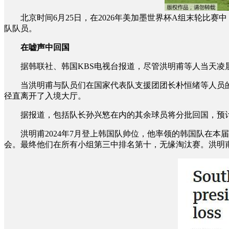
北京时间6月25日，在2026年美加墨世界杯A组末轮比
队队员。
在嘘声中回国
据韩联社、韩国KBS电视台报道，尽管洪明甫等人当天凌晨
当洪明甫与队员们在国家代表队支援团团长朴恒绪等人员的陪
径直离开了入境大厅。
据报道，包括队长孙兴慜在内的其余球员将分批回国，预计
洪明甫2024年7月登上韩国队帅位，他率领的韩国队在本届
会。最终他们在所有小组第三中排名第十，无缘淘汰赛。洪明