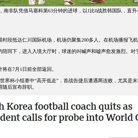
赛中，南非队凭借马塞科第63分钟的进球，以1比0战胜韩国队，
时段抵达仁川国际机场，机场仍聚集200多人。在机场播报飞
同下，进入入境大厅时，球迷的叫喊声和嘘声愈发激烈。对于
将在7月1日前全部返回。
世界杯小组赛中“高开低走”，首战告捷后遭遇两连败，尤其是
甫随后宣布辞职。