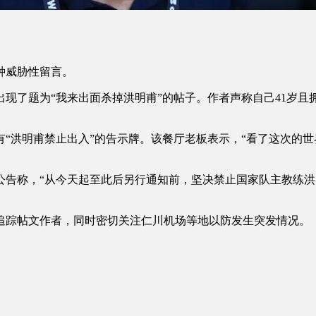
种威胁性留言。
了题为“我来出面杀掉洪明甫”的帖子。作者声称自己41岁且
洪明甫禁止出入”的告示牌。该餐厅老板表示，“看了这次的世
告称，“从今天起至此后另行通知前，坚决禁止国家队主教练洪明
踪帖文作者，同时密切关注仁川机场等地以防发生突发情况。