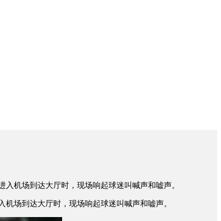
行人进入机场到达大厅时，现场响起球迷叫喊声和嘘声。
进入机场到达大厅时，现场响起球迷叫喊声和嘘声。