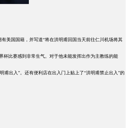
拥有美国国籍，并写道“将在洪明甫回国当天前往仁川机场将其
界杯比赛感到非常生气。对于他未能发挥出作为主教练的能
甫出入”。还有便利店在出入门上贴上了“洪明甫禁止出入”的