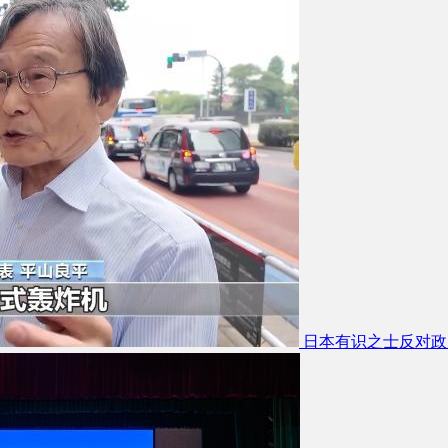
日本有识之士反对政