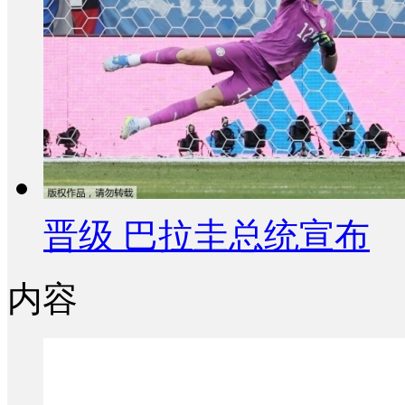
晋级 巴拉圭总统宣布
内容