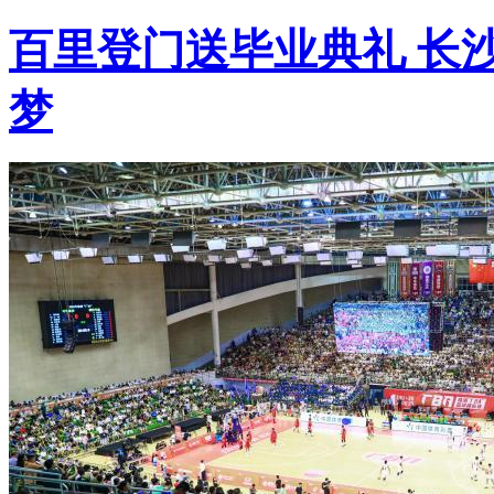
百里登门送毕业典礼 长
梦