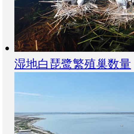
湿地白琵鹭繁殖巢数量