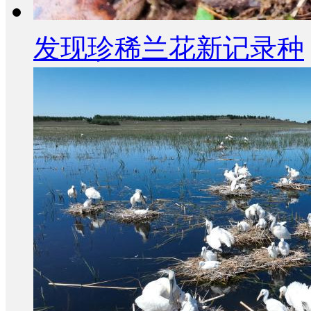
发现珍稀兰花新记录种