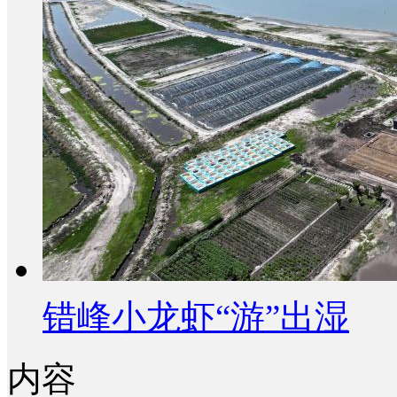
错峰小龙虾“游”出湿
内容