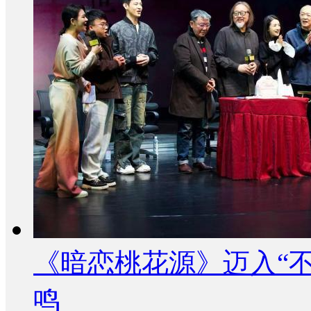
《暗恋桃花源》迈入“不
鸣