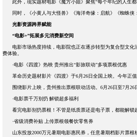
此外，现实题材电影《魔方小姐》聚焦“每个年纪的人生都有
同时，《小黄人与大怪兽》《海洋奇缘：启航》《蜘蛛侠：
光影资源跨界赋能
“电影+”拓展多元消费新空间
电影市场热度持续，电影院也正在逐步转型为复合型文化消费
费体验。
·电影《四渡》热映 贵州推出“影旅联动”多项票根优惠
革命历史题材影片《四渡》于6月26日全国上映。今年正值红
围绕影片上映，贵州推出票根联动活动。6月26日至7月2
·电影票千万别扔 解锁超多福利
看完电影别扔票根！不管是纸质票还是电子票，都能解锁超
·省级消费补贴 上传票根领餐饮零售券
山东投放2000万元暑期电影惠民券，任意暑期档影片票根