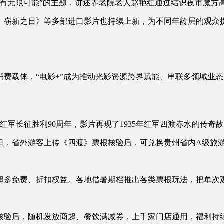
无限可能”的主题，讲述养老院老人赵艳红通过结识夜市魔方
崭新之日》等多部进口影片也持续上新，为不同年龄层的观众
载体，“电影+”成为推动光影资源跨界赋能、串联多领域业态
军长征胜利90周年，影片再现了1935年红军四渡赤水的传奇
6日，省外游客上传《四渡》票根核验后，可兑换贵州省内A级旅
多免费、折扣权益。各地借暑期档推出各类票根玩法，把单次
核验后，随机发放商超、餐饮满减券，上千家门店通用，福利持