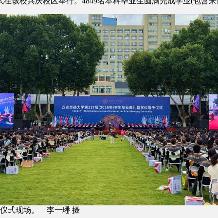
该校兴庆校区举行。4849名本科毕业生圆满完成学业(包含来自2
予仪式现场。 李一璠 摄