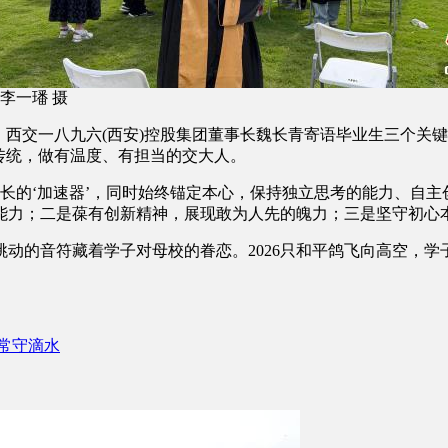
李一璠 摄
西交一八九六(西安)控股集团董事长魏长青寄语毕业生三个关
传统，做有温度、有担当的交大人。
长的‘加速器’，同时始终锚定本心，保持独立思考的能力、自主
能力；二是葆有创新精神，展现敢为人先的魄力；三是坚守初心
的音符藏着学子对母校的眷恋。2026只和平鸽飞向高空，学子
 常守滴水